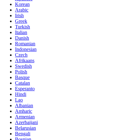
Korean
Arabic
Irish
Greek
Turkish
Italian
Danish
Romanian
Indonesian
Czech
Afrikaans
Swedish
Polish
Basque
Catalan
Esperanto
Hindi
Lao
Albanian
Amharic
Armenian
Azerbaijani
Belarusian
Bengali
Bosnian