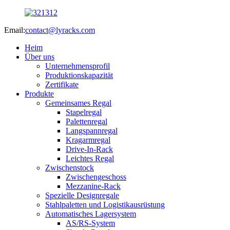
Email:
contact@lyracks.com
Heim
Über uns
Unternehmensprofil
Produktionskapazität
Zertifikate
Produkte
Gemeinsames Regal
Stapelregal
Palettenregal
Langspannregal
Kragarmregal
Drive-In-Rack
Leichtes Regal
Zwischenstock
Zwischengeschoss
Mezzanine-Rack
Spezielle Designregale
Stahlpaletten und Logistikausrüstung
Automatisches Lagersystem
AS/RS-System