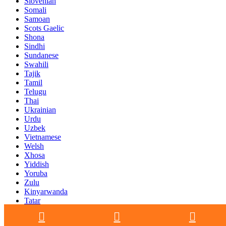
Slovenian
Somali
Samoan
Scots Gaelic
Shona
Sindhi
Sundanese
Swahili
Tajik
Tamil
Telugu
Thai
Ukrainian
Urdu
Uzbek
Vietnamese
Welsh
Xhosa
Yiddish
Yoruba
Zulu
Kinyarwanda
Tatar
Oriya
Turkmen