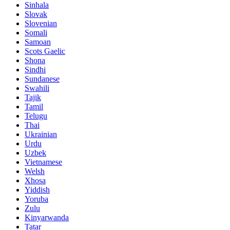
Sinhala
Slovak
Slovenian
Somali
Samoan
Scots Gaelic
Shona
Sindhi
Sundanese
Swahili
Tajik
Tamil
Telugu
Thai
Ukrainian
Urdu
Uzbek
Vietnamese
Welsh
Xhosa
Yiddish
Yoruba
Zulu
Kinyarwanda
Tatar