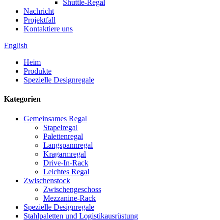
Shuttle-Regal
Nachricht
Projektfall
Kontaktiere uns
English
Heim
Produkte
Spezielle Designregale
Kategorien
Gemeinsames Regal
Stapelregal
Palettenregal
Langspannregal
Kragarmregal
Drive-In-Rack
Leichtes Regal
Zwischenstock
Zwischengeschoss
Mezzanine-Rack
Spezielle Designregale
Stahlpaletten und Logistikausrüstung