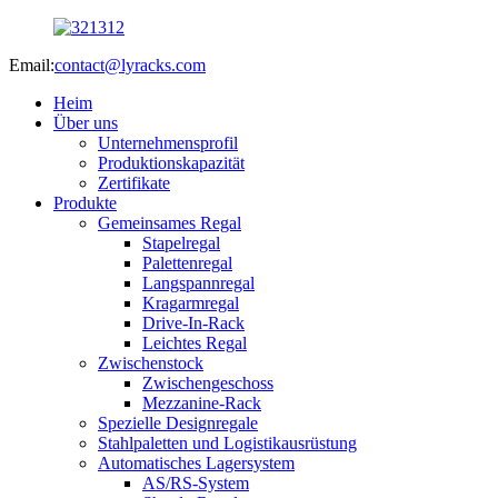
Email:
contact@lyracks.com
Heim
Über uns
Unternehmensprofil
Produktionskapazität
Zertifikate
Produkte
Gemeinsames Regal
Stapelregal
Palettenregal
Langspannregal
Kragarmregal
Drive-In-Rack
Leichtes Regal
Zwischenstock
Zwischengeschoss
Mezzanine-Rack
Spezielle Designregale
Stahlpaletten und Logistikausrüstung
Automatisches Lagersystem
AS/RS-System